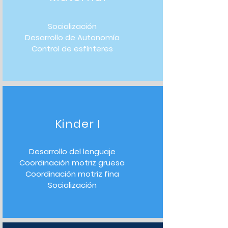
Socialización
Desarrollo de Autonomía
Control de esfínteres
Kinder I
Desarrollo del lenguaje
Coordinación motriz gruesa
Coordinación motriz fina
Socialización